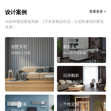
设计案例
查看更多 >
10余种潮流家装风格，1万多套精品作品，让您快速找到家装
灵感！
别墅大宅
新房装修
高端私人定制
高品质毛坯装修
旧房翻新
旧房焕新升级改造
精致整装
个性定制
拎包入住
一站式解决方案