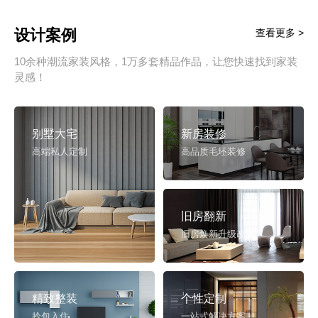
设计案例
查看更多 >
10余种潮流家装风格，1万多套精品作品，让您快速找到家装
灵感！
别墅大宅
新房装修
高端私人定制
高品质毛坯装修
旧房翻新
旧房焕新升级改造
精致整装
个性定制
拎包入住
一站式解决方案