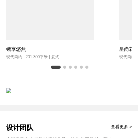
镜享悠然
星尚花
现代简约 | 201-300平米 | 复式
现代简约 | 
设计团队
查看更多 >