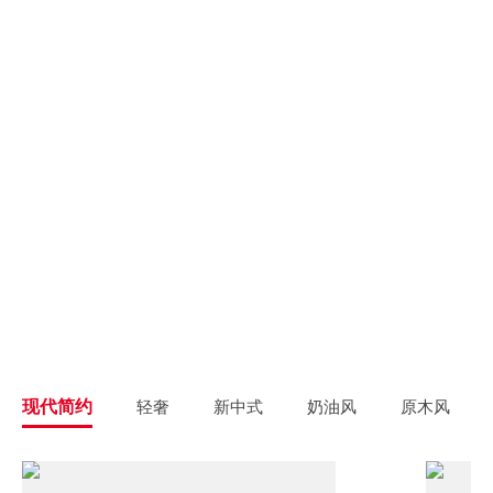
别墅大宅
新房装修
高端私人定制
高品质毛坯装修
旧房翻新
旧房焕新升级改造
精致整装
个性定制
拎包入住
一站式解决方案
现代简约
轻奢
新中式
奶油风
原木风