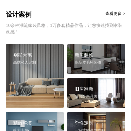
设计案例
查看更多 >
10余种潮流家装风格，1万多套精品作品，让您快速找到家装
灵感！
别墅大宅
新房装修
高端私人定制
高品质毛坯装修
旧房翻新
旧房焕新升级改造
精致整装
个性定制
拎包入住
一站式解决方案