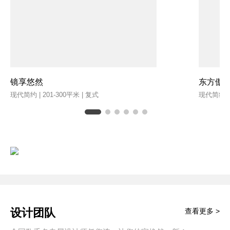
镜享悠然
东方傲
现代简约 | 201-300平米 | 复式
现代简约 | 
设计团队
查看更多 >