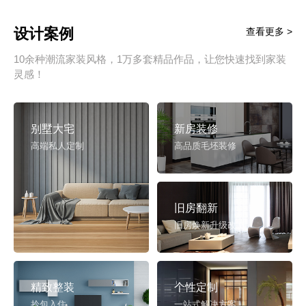
设计案例
查看更多 >
10余种潮流家装风格，1万多套精品作品，让您快速找到家装
灵感！
别墅大宅
新房装修
高端私人定制
高品质毛坯装修
旧房翻新
旧房焕新升级改造
精致整装
个性定制
拎包入住
一站式解决方案