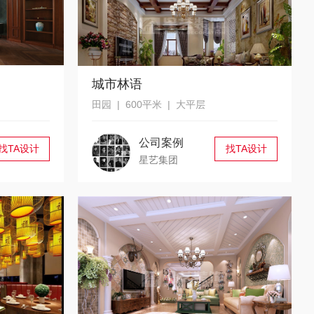
城市林语
田园 | 600平米 | 大平层
公司案例
找TA设计
找TA设计
星艺集团