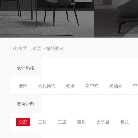
当前位置 ：
首页
>
精品案例
设计风格
全部
现代简约
轻奢
新中式
奶油风
中
案例户型
全部
二居
三居
四居
大平层
复式