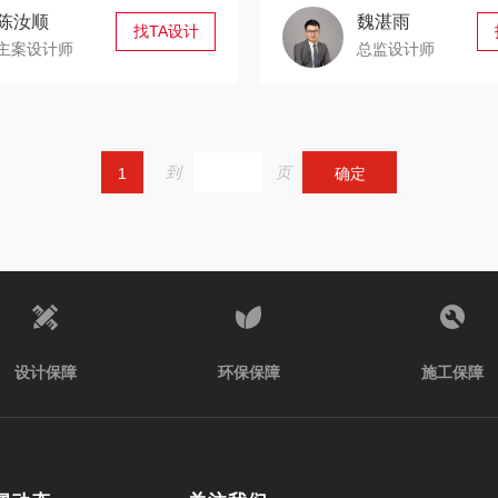
陈汝顺
魏湛雨
找TA设计
主案设计师
总监设计师
到
页
1
确定
设计保障
环保保障
施工保障