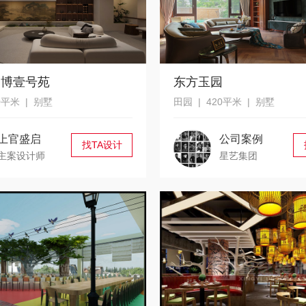
园博壹号苑
东方玉园
0平米 | 别墅
田园 | 420平米 | 别墅
上官盛启
公司案例
找TA设计
主案设计师
星艺集团