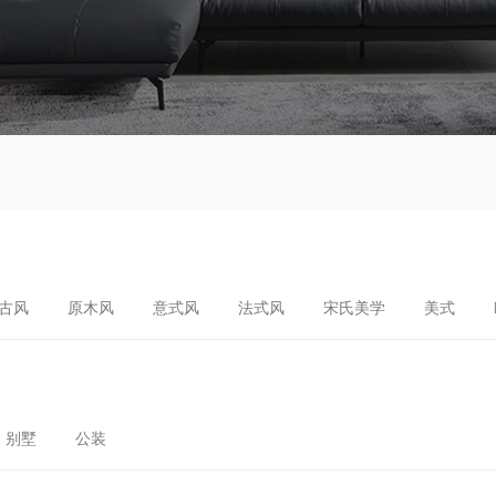
古风
原木风
意式风
法式风
宋氏美学
美式
别墅
公装