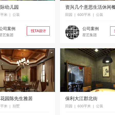
国际幼儿园
资兴几个意思生活休闲
0平米 | 公装
田园 | 600平米 | 公装
公司案例
公司案例
找TA设计
星艺集团
星艺集团
亚花园陈先生雅居
保利大江郡北街
0平米 | 别墅
田园 | 600平米 | 公装