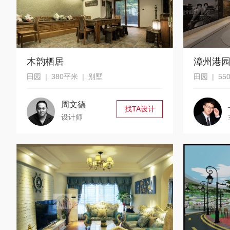
木韵栖居
漳州港
田园 | 380平米 | 别墅
田园 | 55
周文德
找TA设计
设计师