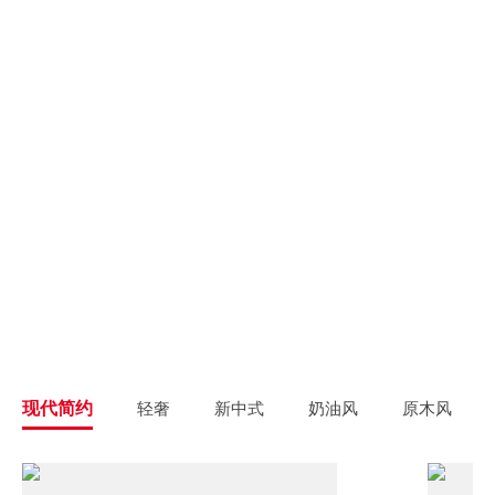
别墅大宅
新房装修
高端私人定制
高品质毛坯装修
旧房翻新
旧房焕新升级改造
精致整装
个性定制
拎包入住
一站式解决方案
现代简约
轻奢
新中式
奶油风
原木风