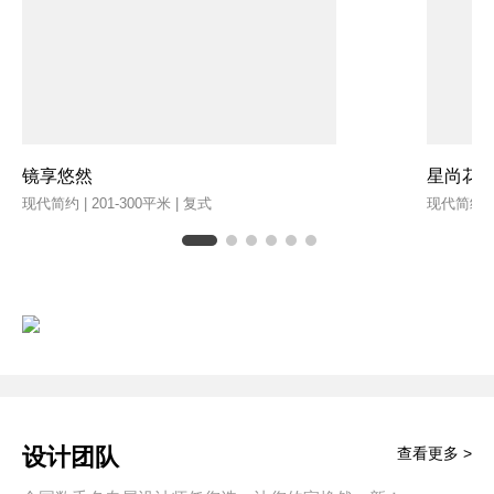
镜享悠然
星尚花
现代简约 | 201-300平米 | 复式
现代简约 | 
设计团队
查看更多 >