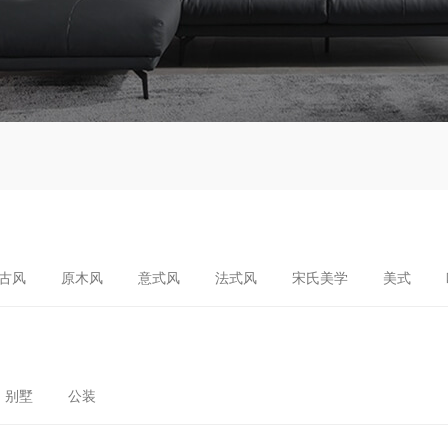
古风
原木风
意式风
法式风
宋氏美学
美式
别墅
公装