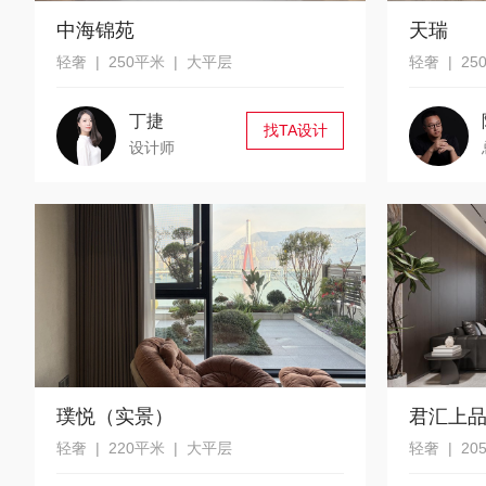
中海锦苑
天瑞
轻奢 | 250平米 | 大平层
轻奢 | 25
丁捷
找TA设计
设计师
璞悦（实景）
君汇上
轻奢 | 220平米 | 大平层
轻奢 | 20