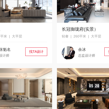
境
长冠御珑府(实景）
0平米 | 大平层
轻奢 | 260平米 | 大平层
张魁名
余冰
找TA设计
设计师
总监设计师