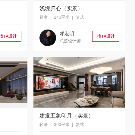
浅境归心（实景）
轻奢 | 240平米 | 复式
邓宏明
找TA设计
找TA设计
总监设计师
建发五象印月（实景）
轻奢 | 300平米 | 复式