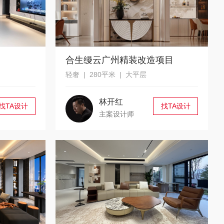
合生缦云广州精装改造项目
轻奢 | 280平米 | 大平层
林开红
找TA设计
找TA设计
主案设计师