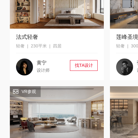
法式轻奢
莲峰圣
轻奢 | 230平米 | 四居
轻奢 | 30
黄宁
找TA设计
设计师
VR参观