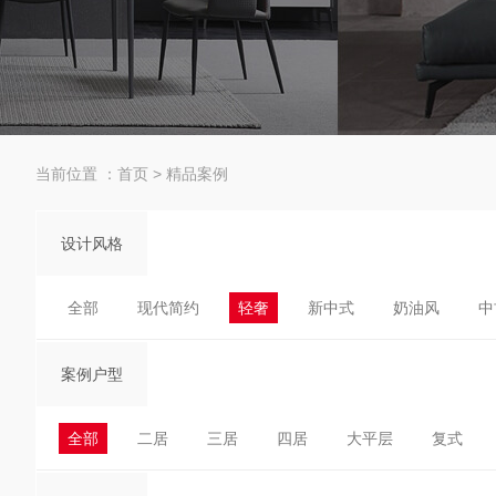
当前位置 ：
首页
>
精品案例
设计风格
全部
现代简约
轻奢
新中式
奶油风
中
案例户型
全部
二居
三居
四居
大平层
复式