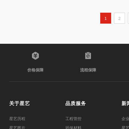
1
2
价格保障
流程保障
关于星艺
品质服务
新
星艺历程
工程管控
企
星艺图片
环保材料
星