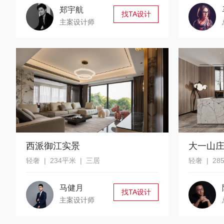
郑宇航
找TA设计
主案设计师
西派御江实景
大一山
轻奢 | 234平米 | 三居
轻奢 | 28
马健月
找TA设计
主案设计师