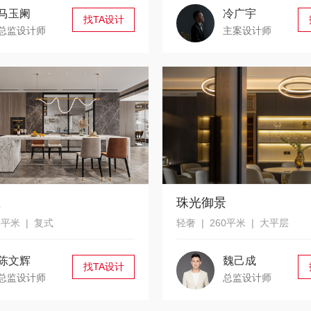
马玉阑
冷广宇
找TA设计
总监设计师
主案设计师
庄
珠光御景
5平米 | 复式
轻奢 | 260平米 | 大平层
陈文辉
魏己成
找TA设计
总监设计师
总监设计师