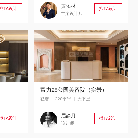
黄佑林
找TA设计
找TA设计
主案设计师
富力28公园美容院（实景）
轻奢 | 220平米 | 大平层
屈静月
找TA设计
找TA设计
设计师