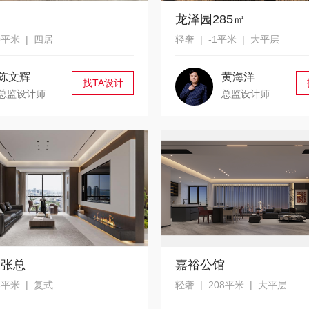
龙泽园285㎡
0平米 | 四居
轻奢 | -1平米 | 大平层
陈文辉
黄海洋
找TA设计
总监设计师
总监设计师
品张总
嘉裕公馆
5平米 | 复式
轻奢 | 208平米 | 大平层