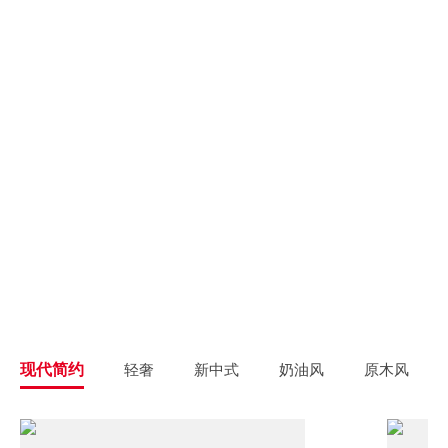
别墅大宅
新房装修
高端私人定制
高品质毛坯装修
旧房翻新
旧房焕新升级改造
精致整装
个性定制
拎包入住
一站式解决方案
现代简约
轻奢
新中式
奶油风
原木风