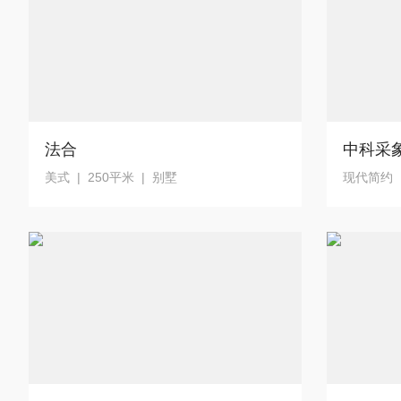
法合
中科采
美式 | 250平米 | 别墅
现代简约 |