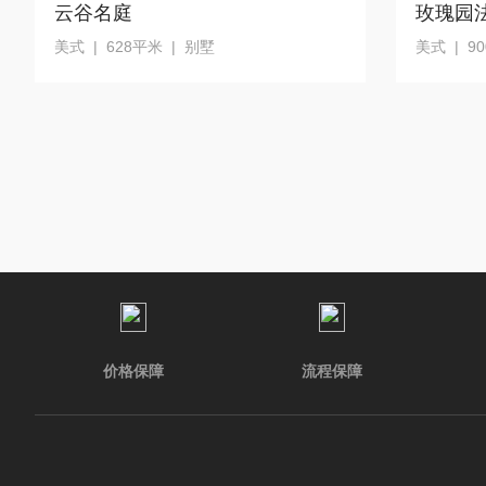
云谷名庭
玫瑰园
美式 | 628平米 | 别墅
美式 | 9
价格保障
流程保障