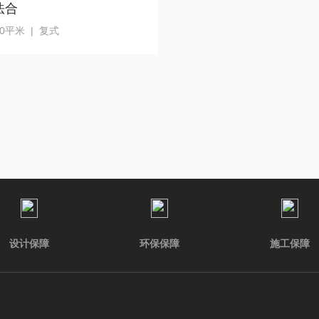
法合
00平米 | 复式
设计保障
环保保障
施工保障