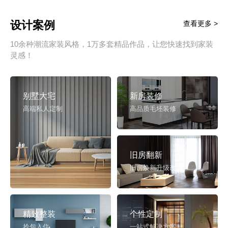
设计案例
查看更多 >
10余种潮流家装风格，1万多套精品作品，让您快速找到家装
灵感！
别墅大宅
新房装修
高端私人定制
高品质毛坯装修
旧房翻新
旧房焕新升级改造
精致整装
个性定制
拎包入住
一站式解决方案