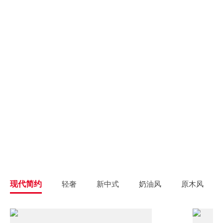
别墅大宅
新房装修
高端私人定制
高品质毛坯装修
旧房翻新
旧房焕新升级改造
精致整装
个性定制
拎包入住
一站式解决方案
现代简约
轻奢
新中式
奶油风
原木风