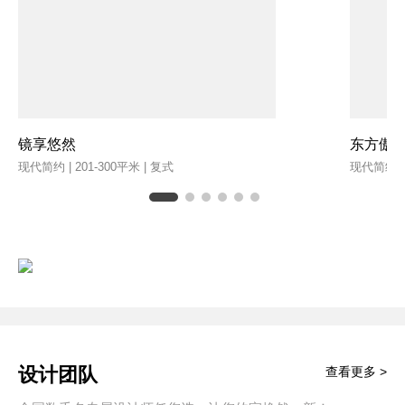
镜享悠然
东方傲
现代简约 | 201-300平米 | 复式
现代简约 | 
设计团队
查看更多 >