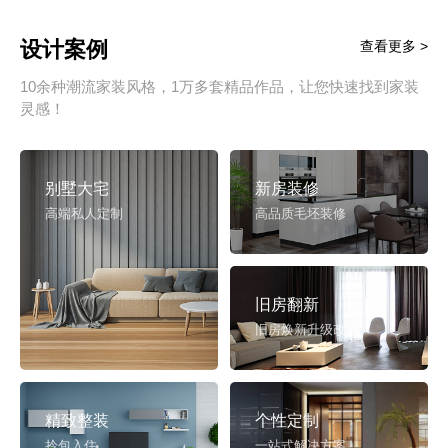
设计案例
查看更多 >
10余种潮流家装风格，1万多套精品作品，让您快速找到家装
灵感！
别墅大宅
新房装修
高端私人定制
高品质毛坯装修
旧房翻新
旧房焕新升级改造
精致整装
个性定制
拎包入住
一站式解决方案