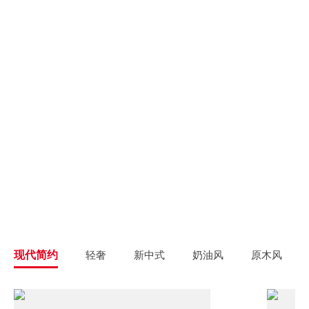
别墅大宅
新房装修
高端私人定制
高品质毛坯装修
旧房翻新
旧房焕新升级改造
精致整装
个性定制
拎包入住
一站式解决方案
现代简约
轻奢
新中式
奶油风
原木风