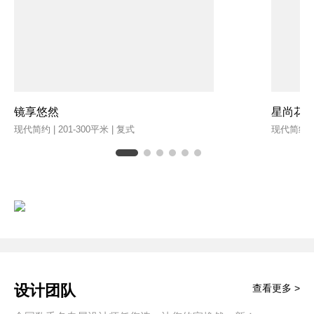
镜享悠然
星尚花
现代简约 | 201-300平米 | 复式
现代简约 | 
设计团队
查看更多 >