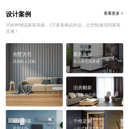
设计案例
查看更多 >
10余种潮流家装风格，1万多套精品作品，让您快速找到家装
灵感！
别墅大宅
新房装修
高端私人定制
高品质毛坯装修
旧房翻新
旧房焕新升级改造
精致整装
个性定制
拎包入住
一站式解决方案