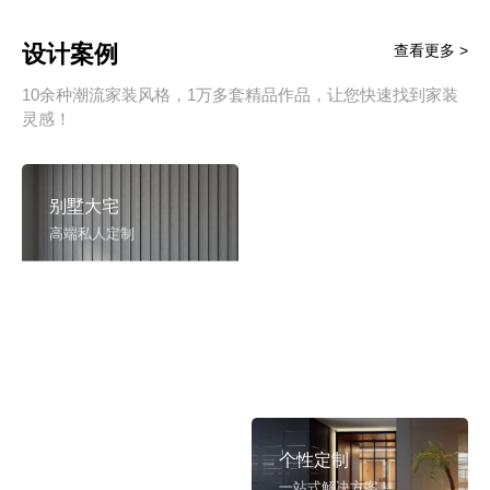
设计案例
查看更多 >
10余种潮流家装风格，1万多套精品作品，让您快速找到家装
灵感！
别墅大宅
新房装修
高端私人定制
高品质毛坯装修
旧房翻新
旧房焕新升级改造
精致整装
个性定制
拎包入住
一站式解决方案