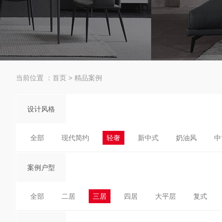
当前位置 ：
首页
>
精品案例
设计风格
全部
现代简约
轻奢
新中式
奶油风
中
案例户型
全部
二居
三居
四居
大平层
复式