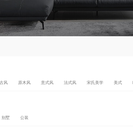
古风
原木风
意式风
法式风
宋氏美学
美式
别墅
公装