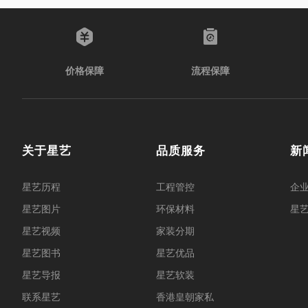
价格保障
流程保障
关于星艺
品质服务
新
星艺历程
工程管控
企
星艺图片
环保材料
星
星艺视频
家装分期
星艺图书
星艺优品
星艺导报
星艺软装
联系星艺
香港皇朝家私