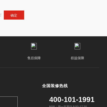
页
确定
售后保障
权益保障
全国装修热线
400-101-1991
时间：周一至周日 9:00-17:30