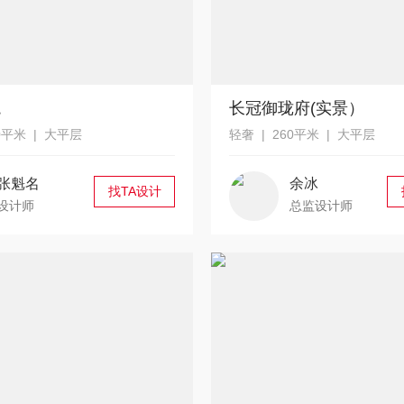
境
长冠御珑府(实景）
0平米 | 大平层
轻奢 | 260平米 | 大平层
张魁名
余冰
找TA设计
设计师
总监设计师