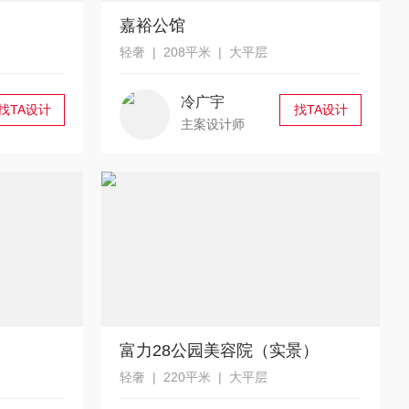
嘉裕公馆
轻奢 | 208平米 | 大平层
冷广宇
找TA设计
找TA设计
主案设计师
富力28公园美容院（实景）
轻奢 | 220平米 | 大平层