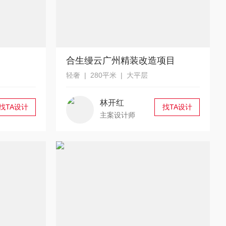
合生缦云广州精装改造项目
轻奢 | 280平米 | 大平层
林开红
找TA设计
找TA设计
主案设计师