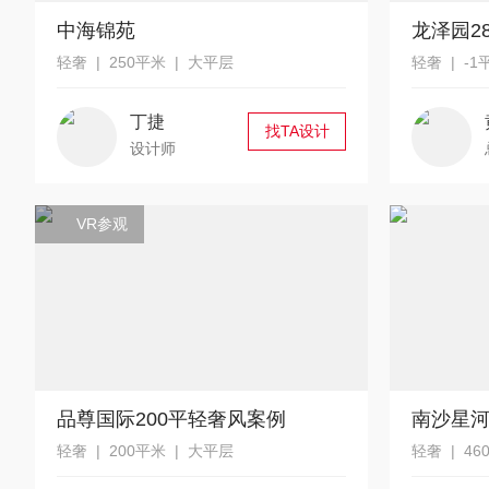
中海锦苑
龙泽园2
轻奢 | 250平米 | 大平层
轻奢 | -1
丁捷
找TA设计
设计师
VR参观
品尊国际200平轻奢风案例
南沙星
轻奢 | 200平米 | 大平层
轻奢 | 46