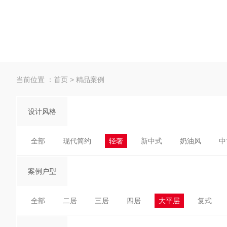
当前位置 ：
首页
>
精品案例
设计风格
全部
现代简约
轻奢
新中式
奶油风
中
案例户型
全部
二居
三居
四居
大平层
复式