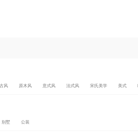
古风
原木风
意式风
法式风
宋氏美学
美式
别墅
公装