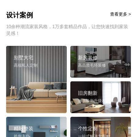
设计案例
查看更多 >
10余种潮流家装风格，1万多套精品作品，让您快速找到家装
灵感！
别墅大宅
新房装修
高端私人定制
高品质毛坯装修
旧房翻新
旧房焕新升级改造
精致整装
个性定制
拎包入住
一站式解决方案