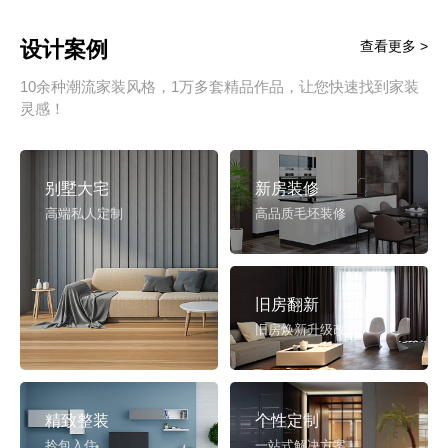
设计案例
查看更多 >
10余种潮流家装风格，1万多套精品作品，让您快速找到家装
灵感！
别墅大宅
新房装修
高端私人定制
高品质毛坯装修
旧房翻新
旧房焕新升级改造
精致整装
个性定制
拎包入住
一站式解决方案