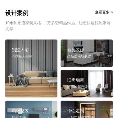
设计案例
查看更多 >
10余种潮流家装风格，1万多套精品作品，让您快速找到家装
灵感！
别墅大宅
新房装修
高端私人定制
高品质毛坯装修
旧房翻新
旧房焕新升级改造
精致整装
个性定制
拎包入住
一站式解决方案