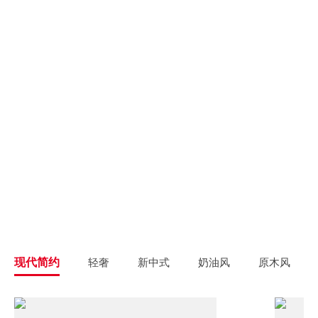
别墅大宅
新房装修
高端私人定制
高品质毛坯装修
旧房翻新
旧房焕新升级改造
精致整装
个性定制
拎包入住
一站式解决方案
现代简约
轻奢
新中式
奶油风
原木风