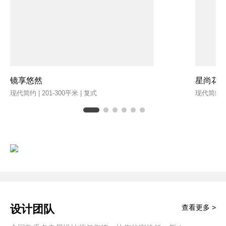
镜享悠然
星尚花
现代简约 | 201-300平米 | 复式
现代简约 | 
设计团队
查看更多 >