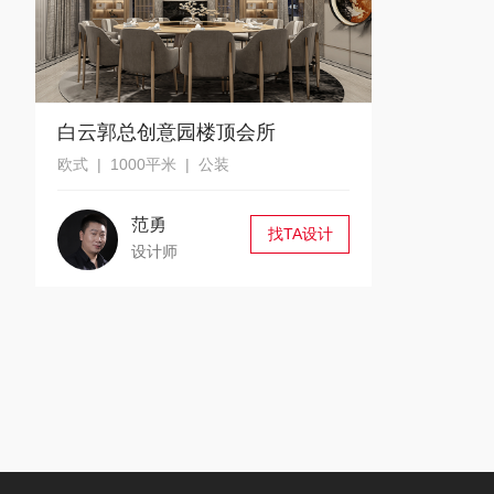
白云郭总创意园楼顶会所
欧式 | 1000平米 | 公装
范勇
找TA设计
设计师