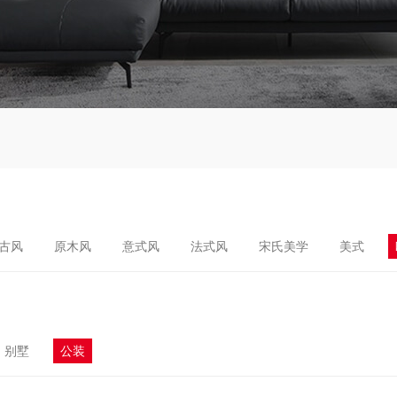
古风
原木风
意式风
法式风
宋氏美学
美式
别墅
公装