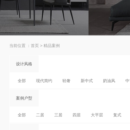
当前位置 ：
首页
>
精品案例
设计风格
全部
现代简约
轻奢
新中式
奶油风
中
案例户型
全部
二居
三居
四居
大平层
复式