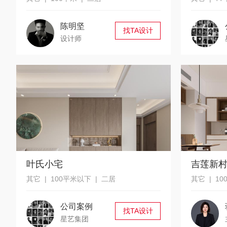
陈明坚
找TA设计
设计师
叶氏小宅
吉莲新
其它 | 100平米以下 | 二居
其它 | 1
公司案例
找TA设计
星艺集团