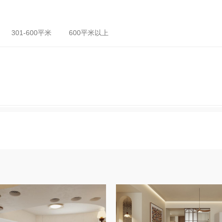
301-600平米
600平米以上