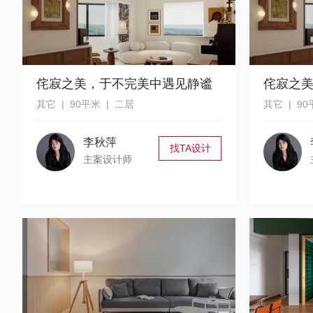
侘寂之美，于不完美中遇见静谧
侘寂之
其它 | 90平米 | 二居
其它 | 90
李秋萍
找TA设计
主案设计师