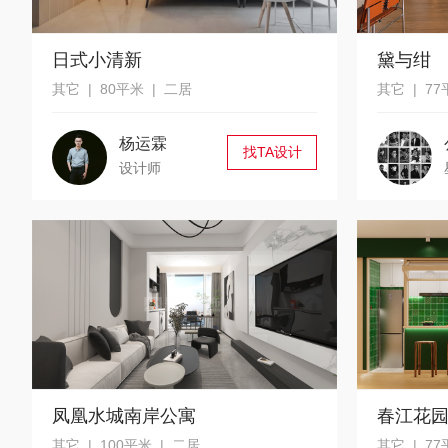
日式小清新
黛与绀
其它 | 80平米 | 二居
其它 | 77
杨运霖
找TA设计
设计师
凤凰水城南岸公寓
春江花
其它 | 100平米 | 二居
其它 | 77