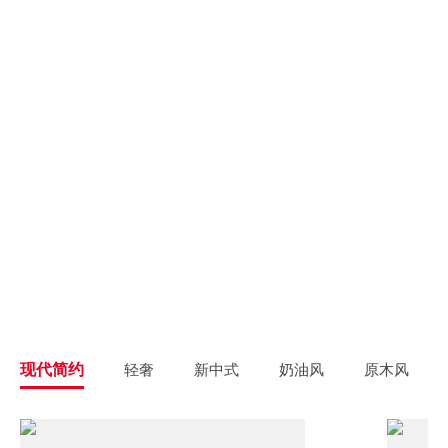
别墅大宅
新房装修
高端私人定制
高品质毛坯装修
旧房翻新
旧房焕新升级改造
精致整装
个性定制
拎包入住
一站式解决方案
现代简约
轻奢
新中式
奶油风
原木风