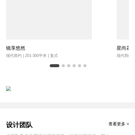
镜享悠然
星尚花
现代简约 | 201-300平米 | 复式
现代简约 | 
设计团队
查看更多 >