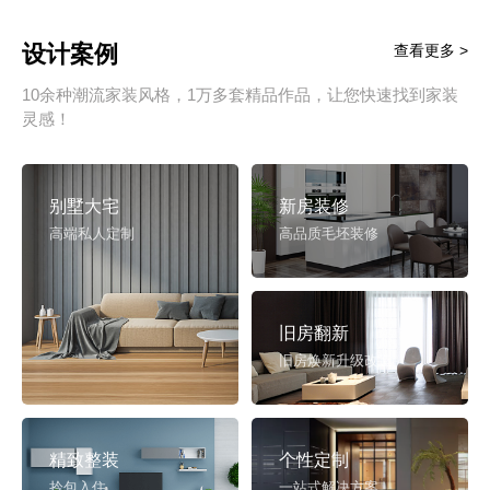
设计案例
查看更多 >
10余种潮流家装风格，1万多套精品作品，让您快速找到家装
灵感！
别墅大宅
新房装修
高端私人定制
高品质毛坯装修
旧房翻新
旧房焕新升级改造
精致整装
个性定制
拎包入住
一站式解决方案